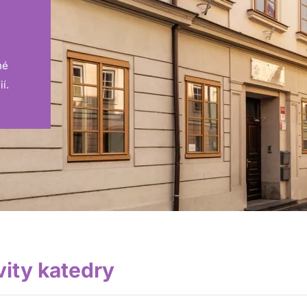
né
í.
vity katedry