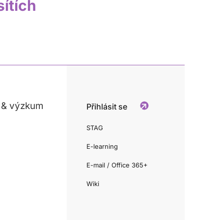
sítích
 & výzkum
Přihlásit se
STAG
E-learning
E-mail / Office 365+
Wiki