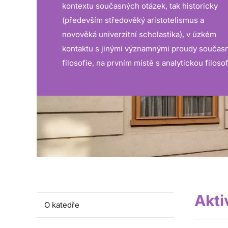
kontextu současných otázek, tak historicky
(především středověký aristotelismus a
novověká univerzitní scholastika), v úzkém
kontaktu s jinými významnými proudy součas
filosofie, na prvním místě s analytickou filosofi
Akti
O katedře