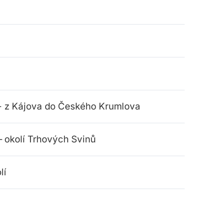
6 - z Kájova do Českého Krumlova
 – okolí Trhových Svinů
lí