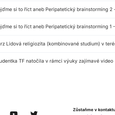
jďme si to říct aneb Peripatetický brainstorming 2
jďme si to říct aneb Peripatetický brainstorming 1 
rz Lidová religiozita (kombinované studium) v ter
udentka TF natočila v rámci výuky zajímavé video
Zůstaňme v kontakt