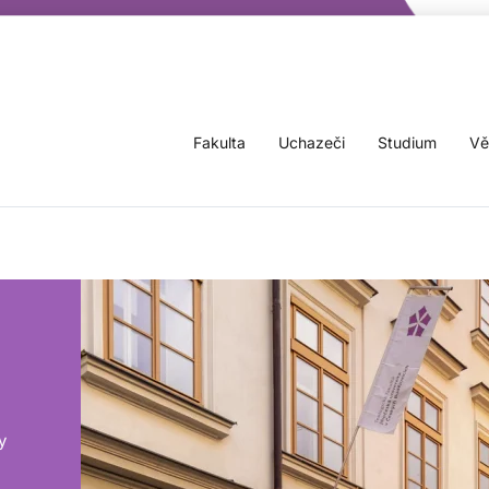
Fakulta
Uchazeči
Studium
Vě
y