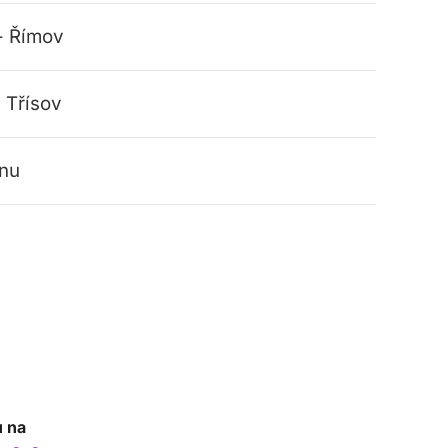
 - Římov
- Třísov
énu
u na