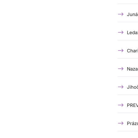
Juná
Ledax
Char
Naza
Jihoč
PREV
Práz