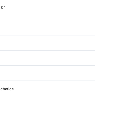
0 04
achatice