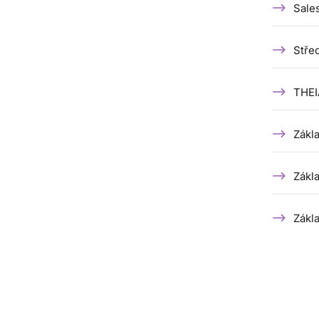
Sale
Stře
THEI
Zákl
Zákla
Zákl