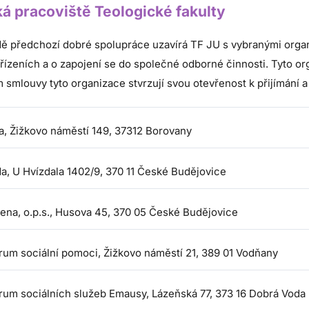
ká pracoviště Teologické fakulty
dě předchozí dobré spolupráce uzavírá TF JU s vybranými org
řízeních a o zapojení se do společné odborné činnosti. Tyto org
smlouvy tyto organizace stvrzují svou otevřenost k přijímání a
a, Žižkovo náměstí 149, 37312 Borovany
da, U Hvízdala 1402/9, 370 11 České Budějovice
ena, o.p.s.,
Husova 45, 370 05 České Budějovice
rum sociální pomoci, Žižkovo náměstí 21, 389 01 Vodňany
rum sociálních služeb Emausy, Lázeňská 77, 373 16 Dobrá Voda 