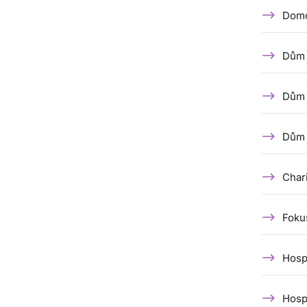
Domo
Dům 
Dům 
Dům 
Char
Foku
Hosp
Hosp