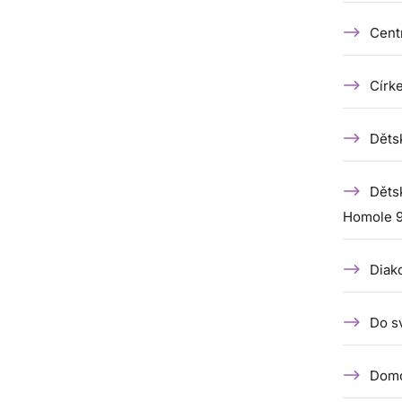
Cent
Círke
Děts
Děts
Homole 9
Diak
Do s
Domo