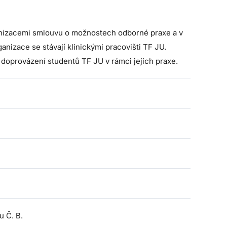
anizacemi smlouvu o možnostech odborné praxe a v
anizace se stávají klinickými pracovišti TF JU.
 doprovázení studentů TF JU v rámci jejich praxe.
u Č. B.