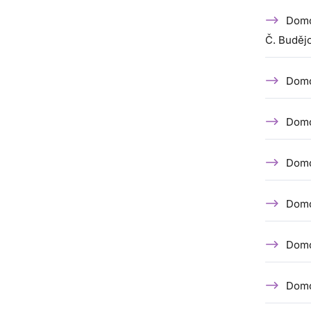
Domo
Č. Buděj
Domo
Domov
Domo
Domo
Domo
Domo