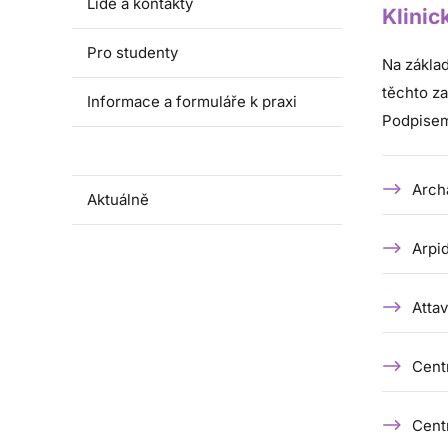
Lidé a kontakty
Klinic
Pro studenty
Na zákla
těchto za
Informace a formuláře k praxi
Podpisem 
Možnosti praxe
Arch
Aktuálně
Arpi
Attav
Cent
Cent