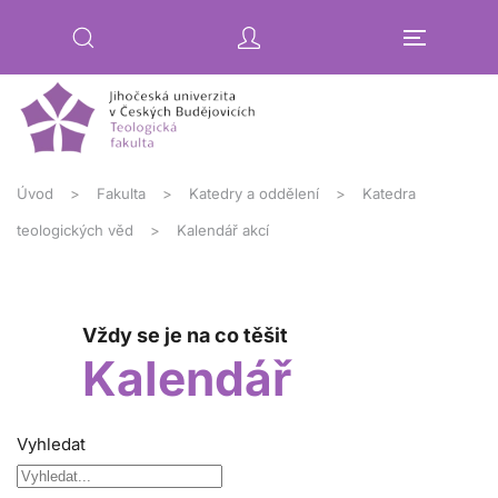
Přejít na hlavní obsah
Úvod
Fakulta
Katedry a oddělení
Katedra
teologických věd
Kalendář akcí
Vždy se je na co těšit
Kalendář
Vyhledat