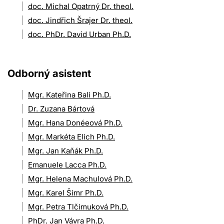
doc. Michal Opatrný Dr. theol.
doc. Jindřich Šrajer Dr. theol.
doc. PhDr. David Urban Ph.D.
Odborný asistent
Mgr. Kateřina Bali Ph.D.
Dr. Zuzana Bártová
Mgr. Hana Donéeová Ph.D.
Mgr. Markéta Elich Ph.D.
Mgr. Jan Kaňák Ph.D.
Emanuele Lacca Ph.D.
Mgr. Helena Machulová Ph.D.
Mgr. Karel Šimr Ph.D.
Mgr. Petra Tlčimuková Ph.D.
PhDr. Jan Vávra Ph.D.