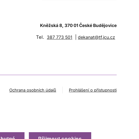
Kněžská 8, 370 01 České Budějovice
Tel.
|
387 773 501
dekanat@tf.jcu.cz
Ochrana osobních údajů
Prohlášení o přístupnosti
zbytné
Přijmout cookies