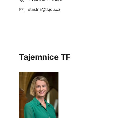
stastna@tf.jcu.cz
Tajemnice TF