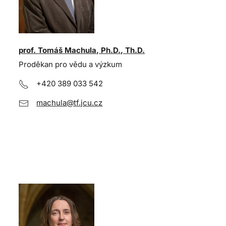
prof. Tomáš Machula, Ph.D., Th.D.
Proděkan pro vědu a výzkum
+420 389 033 542
machula@tf.jcu.cz