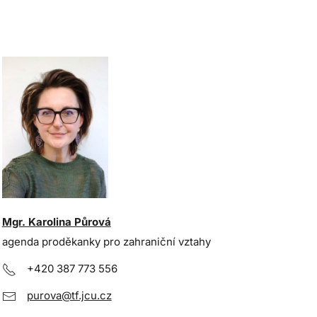
Mgr. Karolina Půrová
agenda proděkanky pro zahraniční vztahy
+420 387 773 556
purova@tf.jcu.cz