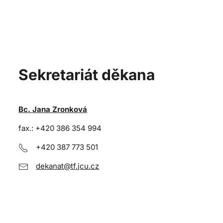
Sekretariát děkana
Bc. Jana Zronková
fax.: +420 386 354 994
+420 387 773 501
dekanat@tf.jcu.cz