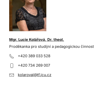
Mgr. Lucie Kolářová, Dr. theol.
Proděkanka pro studijní a pedagogickou činnost
+420 389 033 528
+420 734 269 007
kolaroval@tf.jcu.cz