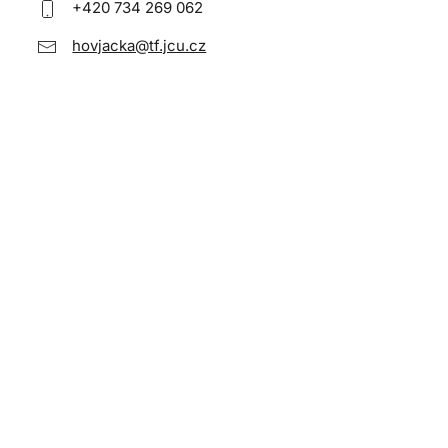
+420 734 269 062
hovjacka@tf.jcu.cz