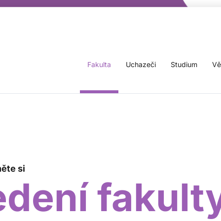
Fakulta
Uchazeči
Studium
Vě
ěte si
edení fakult