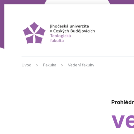
Přejít na hlavní obsah
Úvod
Fakulta
Vedení fakulty
Prohlédn
v