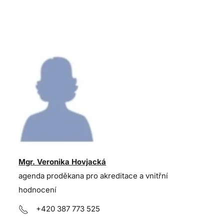
Mgr. Veronika Hovjacká
agenda proděkana pro akreditace a vnitřní
hodnocení
+420 387 773 525