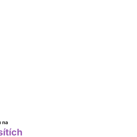
u na
sítích