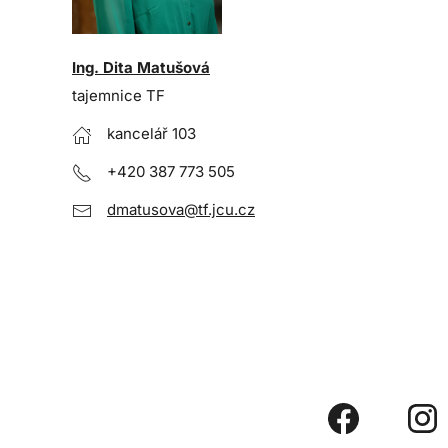
Ing. Dita Matušová
tajemnice TF
kancelář 103
+420 387 773 505
dmatusova@tf.jcu.cz