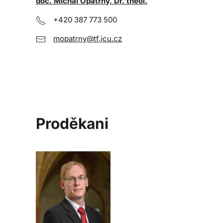
doc. Michal Opatrný, Dr. theol.
+420 387 773 500
mopatrny@tf.jcu.cz
Proděkani