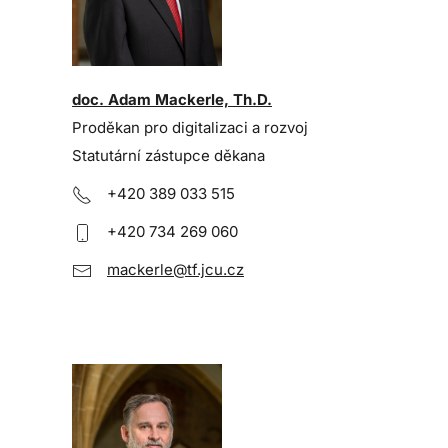
doc. Adam Mackerle, Th.D.
Proděkan pro digitalizaci a rozvoj
Statutární zástupce děkana
+420 389 033 515
+420 734 269 060
mackerle@tf.jcu.cz