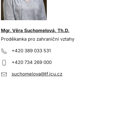
Mgr. Věra Suchomelová, Th.D.
Proděkanka pro zahraniční vztahy
+420 389 033 531
+420 734 269 000
suchomelova@tf.jcu.cz